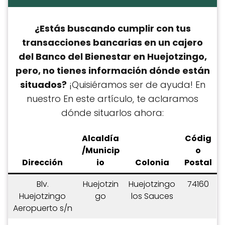
¿Estás buscando cumplir con tus
transacciones bancarias en un cajero
del Banco del Bienestar en Huejotzingo,
pero, no tienes información dónde están
situados?
¡Quisiéramos ser de ayuda! En
nuestro En este artículo, te aclaramos
dónde situarlos ahora:
Alcaldía
C
ódig
/Municip
o
Dirección
io
Colonia
Postal
Blv.
Huejotzin
Huejotzingo
74160
Huejotzingo
go
los Sauces
Aeropuerto s/n