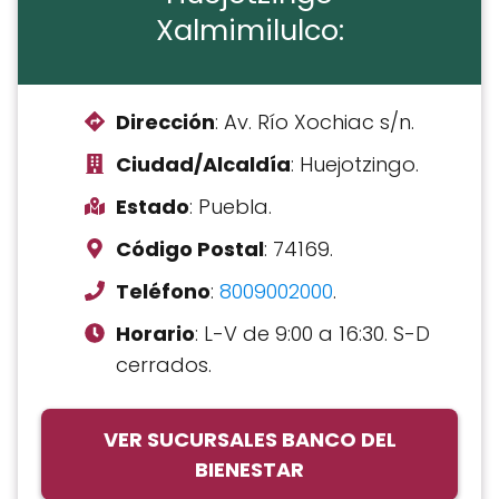
Xalmimilulco:
Dirección
: Av. Río Xochiac s/n.
Ciudad/Alcaldía
: Huejotzingo.
Estado
: Puebla.
Código Postal
: 74169.
Teléfono
:
8009002000
.
Horario
: L-V de 9:00 a 16:30. S-D
cerrados.
VER SUCURSALES BANCO DEL
BIENESTAR