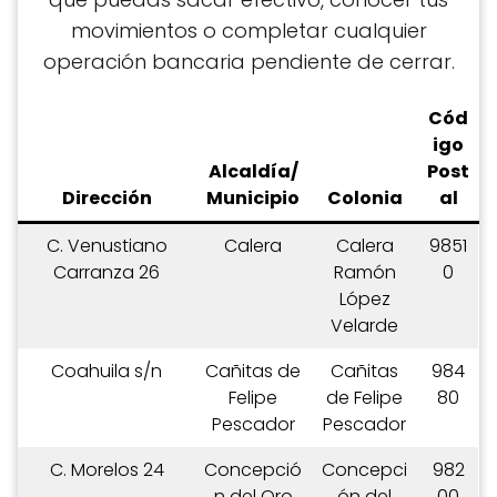
movimientos o completar cualquier
operación bancaria pendiente de cerrar.
C
ód
igo
Alcaldía/
Post
Dirección
Municipio
Colonia
al
C. Venustiano
Calera
Calera
9851
Carranza 26
Ramón
0
López
Velarde
Coahuila s/n
Cañitas de
Cañitas
984
Felipe
de Felipe
80
Pescador
Pescador
C. Morelos 24
Concepció
Concepci
982
n del Oro
ón del
00