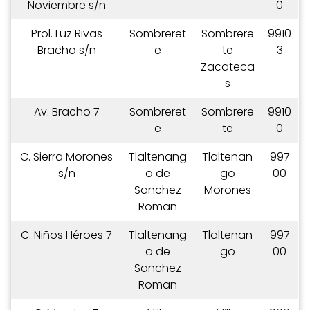
Noviembre s/n
0
Prol. Luz Rivas
Sombreret
Sombrere
9910
Bracho s/n
e
te
3
Zacateca
s
Av. Bracho 7
Sombreret
Sombrere
9910
e
te
0
C. Sierra Morones
Tlaltenang
Tlaltenan
997
s/n
o de
go
00
Sanchez
Morones
Roman
C. Niños Héroes 7
Tlaltenang
Tlaltenan
997
o de
go
00
Sanchez
Roman