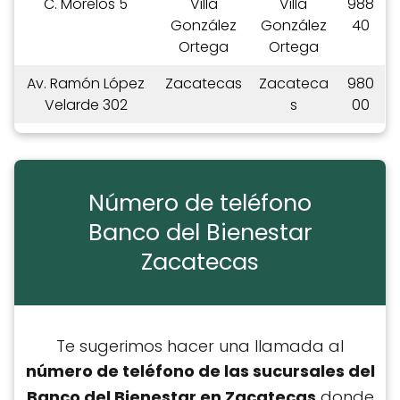
C. Morelos 5
Villa
Villa
988
González
González
40
Ortega
Ortega
Av. Ramón López
Zacatecas
Zacateca
980
Velarde 302
s
00
Número de teléfono
Banco del Bienestar
Zacatecas
Te sugerimos hacer una llamada al
número de teléfono de las sucursales del
Banco del Bienestar en Zacatecas
donde