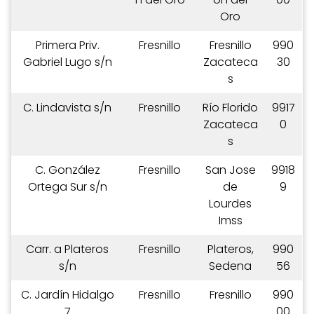
Oro
Primera Priv.
Fresnillo
Fresnillo
990
Gabriel Lugo s/n
Zacateca
30
s
C. Lindavista s/n
Fresnillo
Río Florido
9917
Zacateca
0
s
C. González
Fresnillo
San Jose
9918
Ortega Sur s/n
de
9
Lourdes
Imss
Carr. a Plateros
Fresnillo
Plateros,
990
s/n
Sedena
56
C. Jardín Hidalgo
Fresnillo
Fresnillo
990
7
00