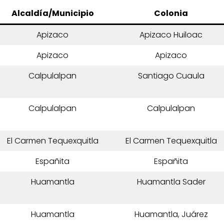
Alcaldía/Municipio
Colonia
Apizaco
Apizaco Huiloac
Apizaco
Apizaco
Calpulalpan
Santiago Cuaula
Calpulalpan
Calpulalpan
El Carmen Tequexquitla
El Carmen Tequexquitla
Españita
Españita
Huamantla
Huamantla Sader
Huamantla
Huamantla, Juárez