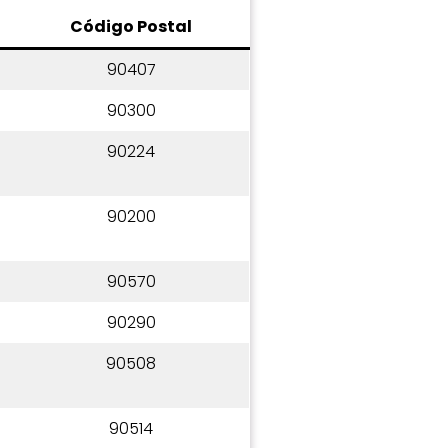
C
ódigo Postal
90407
90300
90224
90200
90570
90290
90508
90514