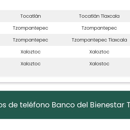
Tocatlán
Tocatlán Tlaxcala
Tzompantepec
Tzompantepec
Tzompantepec
Tzompantepec Tlaxcala
Xaloztoc
Xaloztoc
Xaloztoc
Xalostoc
s de teléfono Banco del Bienestar T