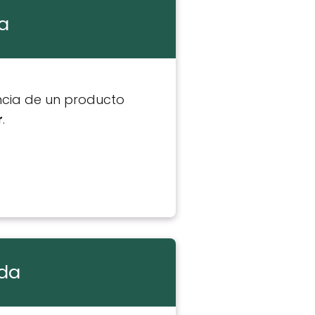
a
ncia de un producto
r
.
ida