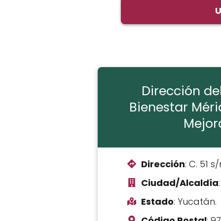
U
Dirección de
Bienestar Mér
Mejor
Dirección
: C. 51 s/
Ciudad/Alcaldía
Estado
: Yucatán.
Código Postal
: 9