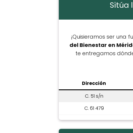
Sitúa 
¡Quisieramos ser una f
del Bienestar en Mérid
te entregamos dónde e
Dirección
C. 51 s/n
C. 61 479