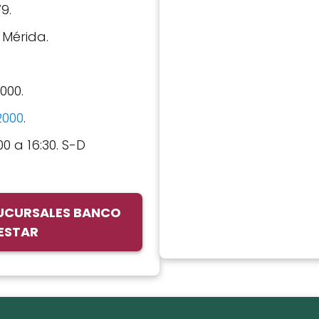
79.
: Mérida.
7000.
2000
.
00 a 16:30. S-D
SUCURSALES BANCO
NESTAR