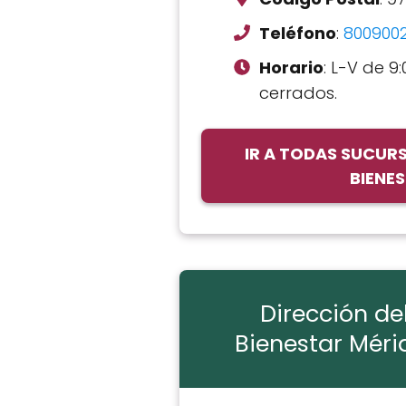
Teléfono
:
800900
Horario
: L-V de 9:
cerrados.
IR A TODAS SUCUR
BIENE
Dirección de
Bienestar Méri