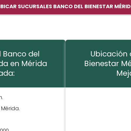
BICAR SUCURSALES BANCO DEL BIENESTAR MÉRI
l Banco del
Ubicación 
ida en Mérida
Bienestar Mé
ada:
Mej
n.
: Mérida.
7000.