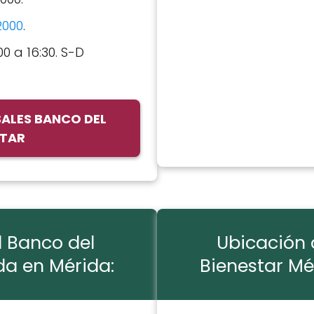
2000
.
00 a 16:30. S-D
SALES BANCO DEL
STAR
l Banco del
Ubicación 
da en Mérida:
Bienestar Mé