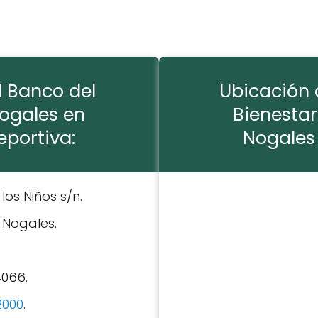
l Banco del
Ubicación 
Nogales en
Bienestar
eportiva:
Nogales 
e los Niños s/n.
: Nogales.
4066.
2000
.