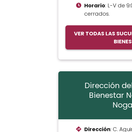
Horario
: L-V de 9:
cerrados.
VER TODAS LAS SUCU
BIENE
Dirección de
Bienestar 
Noga
Dirección
: C. Agui