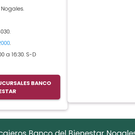
: Nogales.
4030.
2000
.
00 a 16:30. S-D
SUCURSALES BANCO
NESTAR
 cajeros Banco del Bienestar Nogale