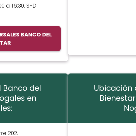
00 a 16:30. S-D
RSALES BANCO DEL
STAR
l Banco del
Ubicación 
Nogales en
Bienestar
les:
Nog
rre 202.