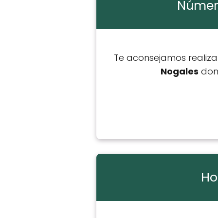
Número
Te aconsejamos realiz
Nogales
dond
Ho