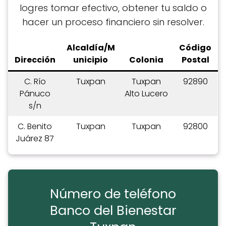
logres tomar efectivo, obtener tu saldo o
hacer un proceso financiero sin resolver.
Alcaldía/M
C
ódigo
Dirección
unicipio
Colonia
Postal
C. Río
Tuxpan
Tuxpan
92890
Pánuco
Alto Lucero
s/n
C. Benito
Tuxpan
Tuxpan
92800
Juárez 87
Número de teléfono
Banco del Bienestar