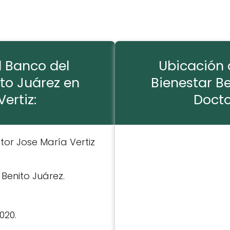
l Banco del
Ubicación 
to Juárez en
Bienestar B
ertiz:
Docto
ctor Jose María Vertiz
: Benito Juárez.
3020.