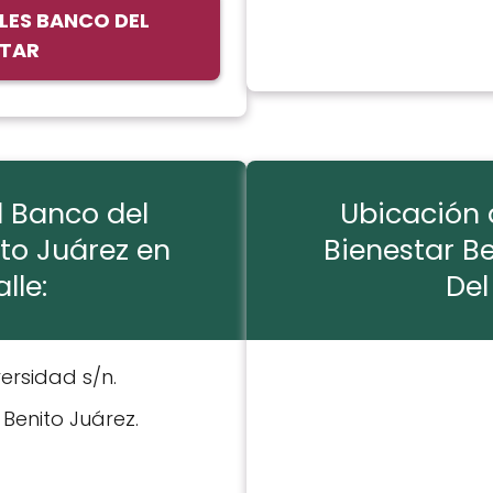
LES BANCO DEL
STAR
l Banco del
Ubicación 
to Juárez en
Bienestar B
lle:
Del
iversidad s/n.
: Benito Juárez.