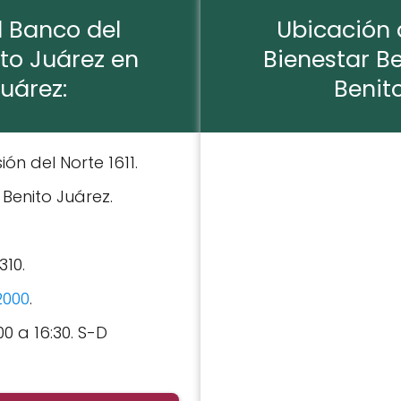
l Banco del
Ubicación 
to Juárez en
Bienestar B
uárez:
Benit
isión del Norte 1611.
: Benito Juárez.
310.
2000
.
00 a 16:30. S-D