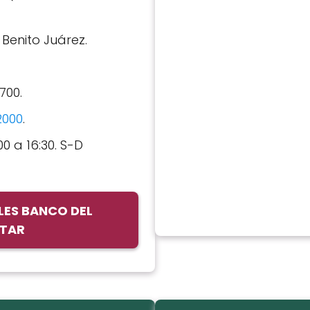
: Benito Juárez.
3700.
2000
.
00 a 16:30. S-D
LES BANCO DEL
STAR