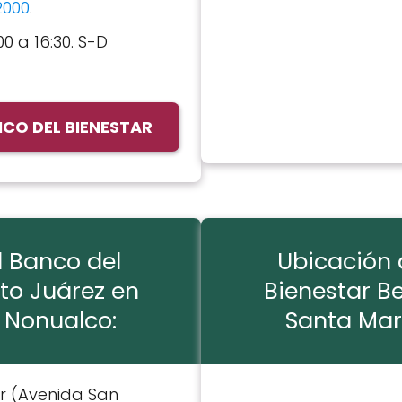
2000
.
00 a 16:30. S-D
CO DEL BIENESTAR
l Banco del
Ubicación 
to Juárez en
Bienestar B
 Nonualco:
Santa Mar
Sur (Avenida San