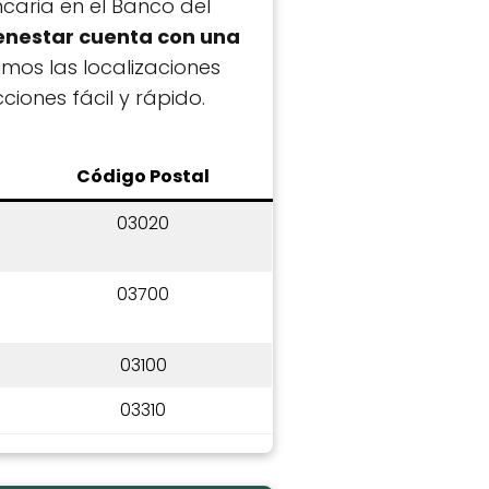
ncaria en el Banco del
ienestar cuenta con una
bimos las localizaciones
iones fácil y rápido.
C
ódigo Postal
03020
03700
03100
03310