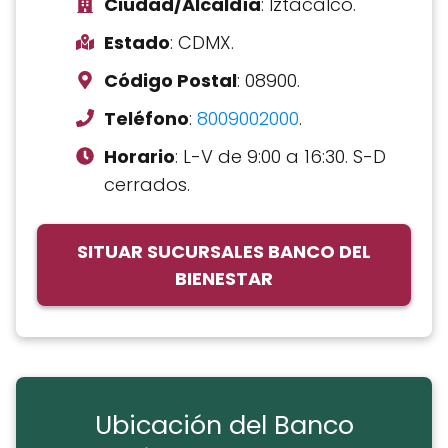
Ciudad/Alcaldía
: Iztacalco.
Estado
: CDMX.
Código Postal
: 08900.
Teléfono
:
8009002000
.
Horario
: L-V de 9:00 a 16:30. S-D
cerrados.
SITUAR SUCURSALES BANCO DEL
BIENESTAR
Ubicación del Banco