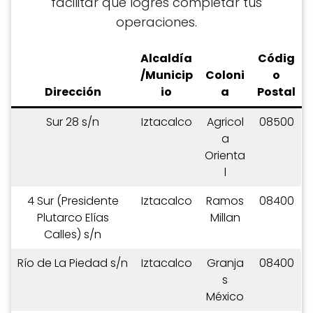
facilitar que logres completar tus
operaciones.
Alcaldía
C
ódig
/Municip
Coloni
o
Dirección
io
a
Postal
Sur 28 s/n
Iztacalco
Agricol
08500
a
Orienta
l
4 Sur (Presidente
Iztacalco
Ramos
08400
Plutarco Elías
Millan
Calles) s/n
Río de La Piedad s/n
Iztacalco
Granja
08400
s
México