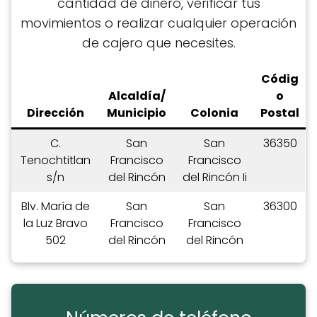
cantidad de dinero, verificar tus
movimientos o realizar cualquier operación
de cajero que necesites.
C
ódig
Alcaldía/
o
Dirección
Municipio
Colonia
Postal
C.
San
San
36350
Tenochtitlan
Francisco
Francisco
s/n
del Rincón
del Rincón Ii
Blv. María de
San
San
36300
la Luz Bravo
Francisco
Francisco
502
del Rincón
del Rincón