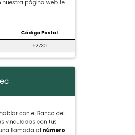
En nuestra página web te
C
ódigo Postal
62730
pec
hablar con el Banco del
as vinculadas con tus
 una llamada al
número