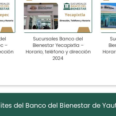
del
Sucursales Banco del
Su
ec –
Bienestar Yecapixtla –
Bi
rección
Horario, teléfono y dirección
Horari
2024
tes del Banco del Bienestar de Ya