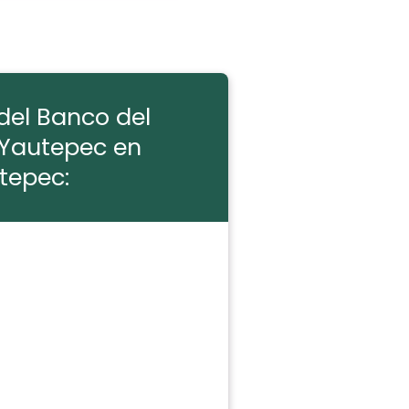
del Banco del
 Yautepec en
tepec: