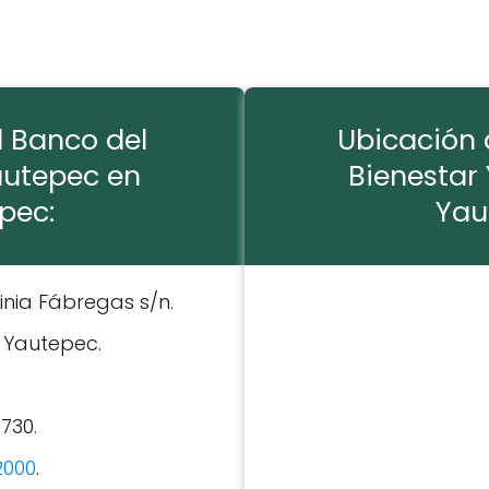
l Banco del
Ubicación 
autepec en
Bienestar
pec:
Yau
rginia Fábregas s/n.
: Yautepec.
2730.
2000
.