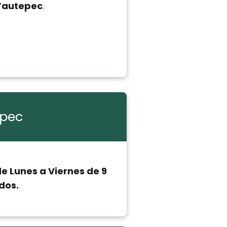
 Yautepec
.
epec
e Lunes a Viernes de 9
dos.