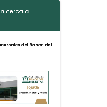
án cerca a
ucursales del Banco del
c
: