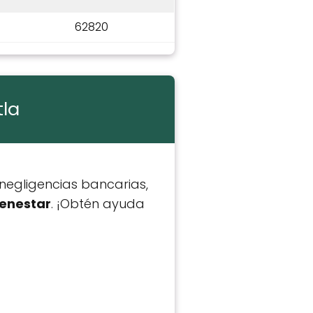
62820
tla
negligencias bancarias,
ienestar
. ​​¡Obtén ayuda