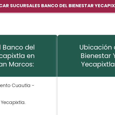
CAR SUCURSALES BANCO DEL BIENESTAR YECAPI
l Banco del
Ubicación 
capixtla en
Bienestar 
San Marcos:
Yecapixtla
iento Cuautla -
: Yecapixtla.