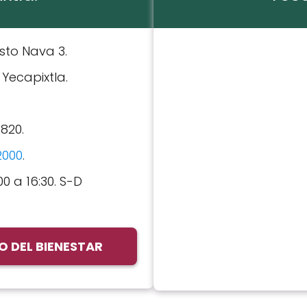
risto Nava 3.
: Yecapixtla.
2820.
2000
.
00 a 16:30. S-D
 DEL BIENESTAR