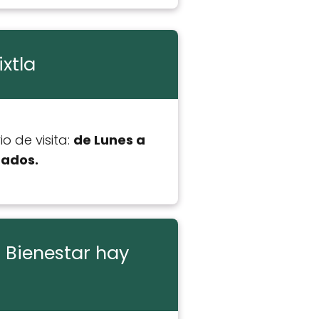
xtla
o de visita:
de Lunes a
rados.
 Bienestar hay