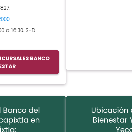
2827.
2000
.
00 a 16:30. S-D
SUCURSALES BANCO
NESTAR
l Banco del
Ubicación 
capixtla en
Bienestar 
xtla:
Yeca